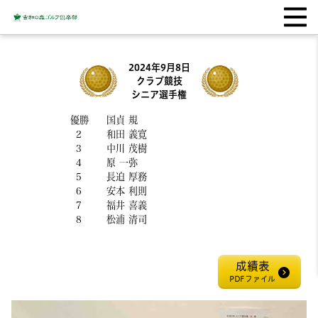
2024年9月8日
クラブ競技
シニア選手権
優勝 国貞 規
2 和田 義寛
3 中川 茂樹
4 原 一弥
5 長迫 厚務
6 安本 利則
7 福井 喜義
8 松浦 清司
成績表
PDFファイル