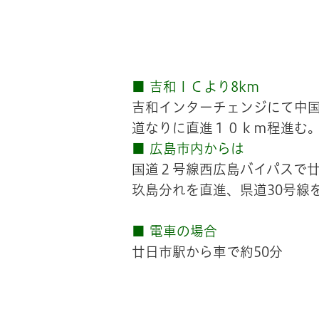
■ 吉和ＩＣより8km
吉和インターチェンジにて中
道なりに直進１０ｋｍ程進む
■ 広島市内からは
国道２号線西広島バイパスで
玖島分れを直進、県道30号線
■ 電車の場合
廿日市駅から車で約50分