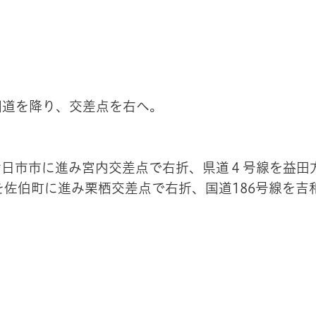
国道を降り、交差点を右へ。
。
廿日市市に進み宮内交差点で右折、県道４号線を益田
を佐伯町に進み栗栖交差点で右折、国道186号線を吉