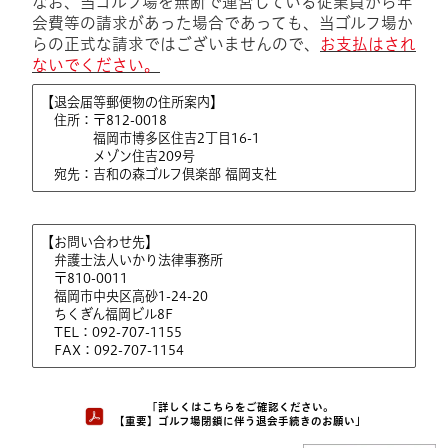
なお、当ゴルフ場を無断で運営している従業員から年
会費等の請求があった場合であっても、当ゴルフ場か
らの正式な請求ではございませんので、
お支払はされ
ないでください。
【退会届等郵便物の住所案内】
住所：〒812-0018
福岡市博多区住吉2丁目16-1
メゾン住吉209号
宛先：吉和の森ゴルフ倶楽部 福岡支社
【お問い合わせ先】
弁護士法人いかり法律事務所
〒810-0011
福岡市中央区高砂1-24-20
ちくぎん福岡ビル8F
TEL：092-707-1155
FAX：092-707-1154
「詳しくはこちらをご確認ください。
【重要】ゴルフ場閉鎖に伴う退会手続きのお願い」