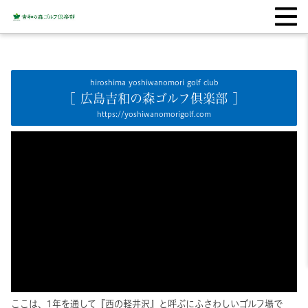
hiroshima yoshiwanomori golf club
［ 広島吉和の森ゴルフ俱楽部 ］
https://yoshiwanomorigolf.com
ここは、1年を通して『西の軽井沢』と呼ぶにふさわしいゴルフ場で